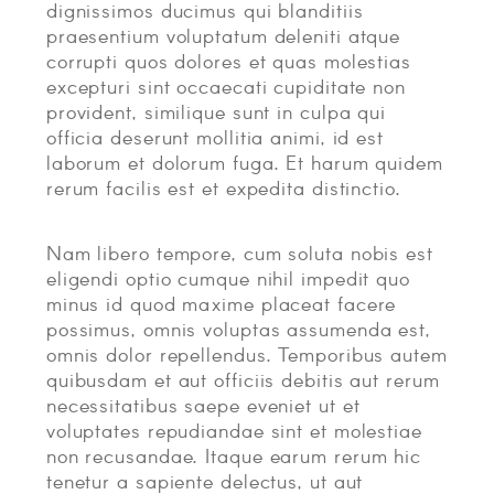
dignissimos ducimus qui blanditiis
CONTACT
praesentium voluptatum deleniti atque
corrupti quos dolores et quas molestias
ABOUT
excepturi sint occaecati cupiditate non
provident, similique sunt in culpa qui
MORE
officia deserunt mollitia animi, id est
CLIENTS
laborum et dolorum fuga. Et harum quidem
rerum facilis est et expedita distinctio.
0 ITEMS
STORE
PRIVACY POLICY
Nam libero tempore, cum soluta nobis est
TERMS OF SERVICE
eligendi optio cumque nihil impedit quo
SEARCH
minus id quod maxime placeat facere
possimus, omnis voluptas assumenda est,
omnis dolor repellendus. Temporibus autem
quibusdam et aut officiis debitis aut rerum
necessitatibus saepe eveniet ut et
voluptates repudiandae sint et molestiae
non recusandae. Itaque earum rerum hic
tenetur a sapiente delectus, ut aut