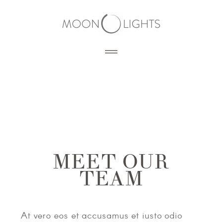
HOME
BLOG
PORTFOLIO
MEET OUR
TEAM
SERVICES
PHOTOGRAPHY
PRODUCTS
3D RENDERING
At vero eos et accusamus et iusto odio
DESIGN